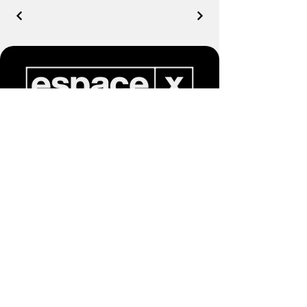
(514) 743-4337
info@espace-x.com
440 Rue Guindon, #106
Saint-Eustache, Québec
J7R 6S5