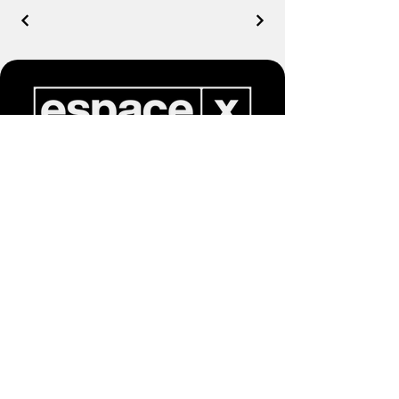
(514) 743-4337
info@espace-x.com
440 Rue Guindon, #106
Saint-Eustache, Québec
J7R 6S5